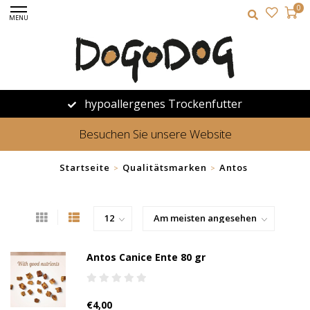
0
MENU
hypoallergenes Trockenfutter
Besuchen Sie unsere Website
Startseite
Qualitätsmarken
Antos
>
>
Antos Canice Ente 80 gr
€4,00