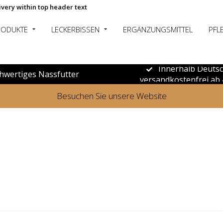
ivery within top header text
RODUKTE
LECKERBISSEN
ERGÄNZUNGSMITTEL
PFL
Innerhalb Deuts
hwertiges Nassfutter
versandkostenfrei ab 
Besuchen Sie unsere Website