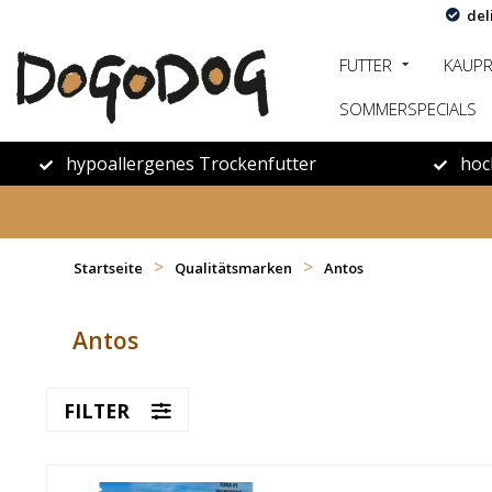
del
FUTTER
KAUP
SOMMERSPECIALS
hypoallergenes Trockenfutter
hoc
>
>
Startseite
Qualitätsmarken
Antos
Antos
FILTER