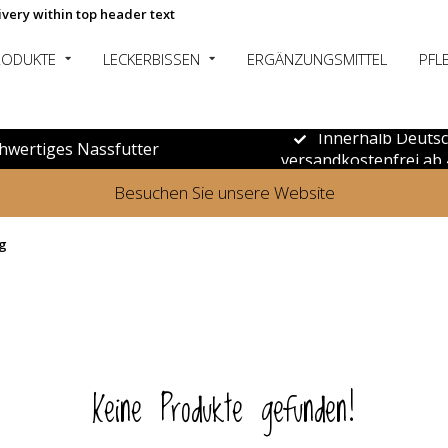
ivery within top header text
RODUKTE
LECKERBISSEN
ERGÄNZUNGSMITTEL
PFL
Innerhalb Deuts
hwertiges Nassfutter
versandkostenfrei ab 
Besuchen Sie unsere Website
og
Keine Produkte gefunden!