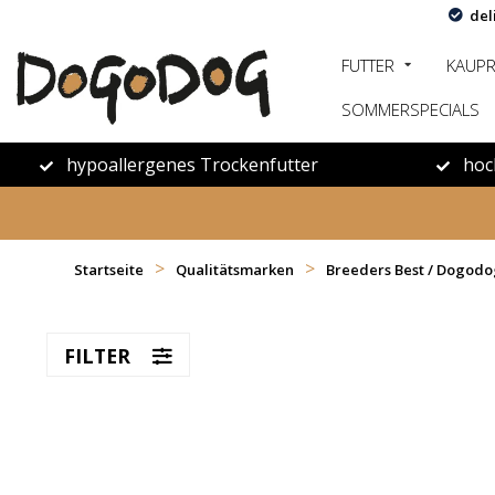
del
FUTTER
KAUP
SOMMERSPECIALS
hypoallergenes Trockenfutter
hoc
>
>
Startseite
Qualitätsmarken
Breeders Best / Dogod
FILTER