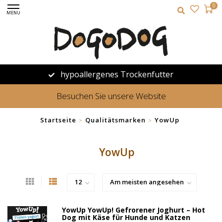
0
MENU
hypoallergenes Trockenfutter
Besuchen Sie unsere Website
Startseite
Qualitätsmarken
YowUp
>
>
YowUp
YowUp YowUp! Gefrorener Joghurt – Hot
Dog mit Käse für Hunde und Katzen