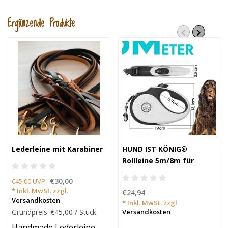
Ergänzende Produkte
Lederleine mit Karabiner
HUND IST KÖNIG®
Rollleine 5m/8m für
kleine & große Hunde
€30,00
€45,00 UVP
* Inkl. MwSt. zzgl.
€24,94
Versandkosten
* Inkl. MwSt. zzgl.
Grundpreis: €45,00 / Stück
Versandkosten
Handmade Lederleine