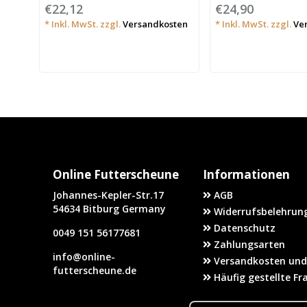
€22,12
€24,90
* Inkl. MwSt. zzgl.
Versandkosten
* Inkl. MwSt. zzgl.
Ve
Online Futterscheune
Informationen
Johannes-Kepler-Str.17
AGB
54634 Bitburg Germany
Widerrufsbelehrung
Datenschutz
0049 151 56177681
Zahlungsarten
info@online-
Versandkosten und
futterscheune.de
Häufig gestellte Fr