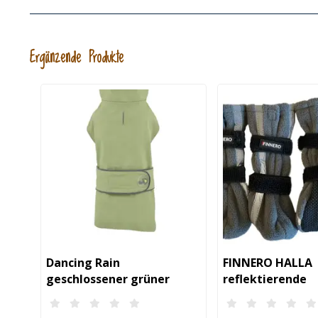
Ergänzende Produkte
Dancing Rain
FINNERO HALLA
geschlossener grüner
reflektierende
Hunderegenmantel
Hundestiefel, 4 