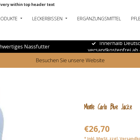
ivery within top header text
RODUKTE
LECKERBISSEN
ERGÄNZUNGSMITTEL
PFL
Innerhalb Deuts
hwertiges Nassfutter
versandkostenfrei ab 
Besuchen Sie unsere Website
Monte Carlo Blue Jacke
€26,70
* Inkl. MwSt. zzgl.
Versandk