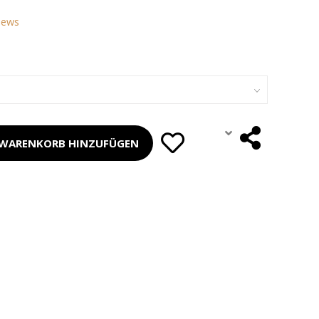
iews
WARENKORB HINZUFÜGEN