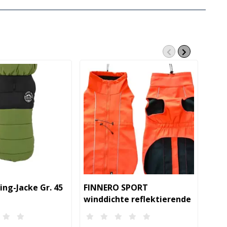
ng-Jacke Gr. 45
FINNERO SPORT
Pet
winddichte reflektierende
für
Hundejacke