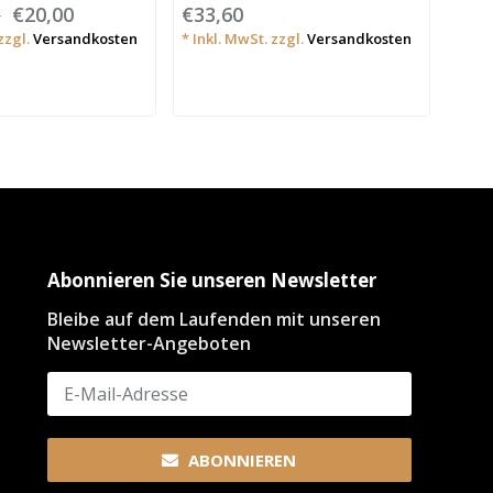
€20,00
€33,60
€42
P
zzgl.
Versandkosten
* Inkl. MwSt. zzgl.
Versandkosten
* Ink
Abonnieren Sie unseren Newsletter
Bleibe auf dem Laufenden mit unseren
Newsletter-Angeboten
ABONNIEREN