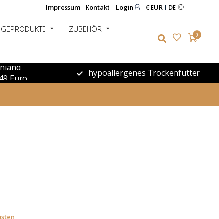
Impressum
Kontakt
Login
€ EUR
DE
EGEPRODUKTE
ZUBEHÖR
0
chland
hypoallergenes Trockenfutter
49 Euro
osten