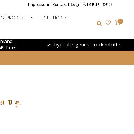
Impressum
Kontakt
Login
€ EUR
DE
EGEPRODUKTE
ZUBEHÖR
0
chland
hypoallergenes Trockenfutter
49 Euro
ken 90 gr.