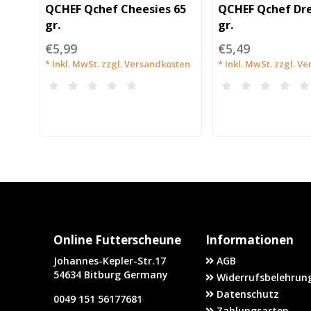
QCHEF Qchef Cheesies 65
QCHEF Qchef Drei
gr.
gr.
€5,99
€5,49
* Inkl. MwSt. zzgl.
Versandkosten
* Inkl. MwSt. zzgl.
Ve
Online Futterscheune
Informationen
Johannes-Kepler-Str.17
AGB
54634 Bitburg Germany
Widerrufsbelehrung
Datenschutz
0049 151 56177681
Zahlungsarten