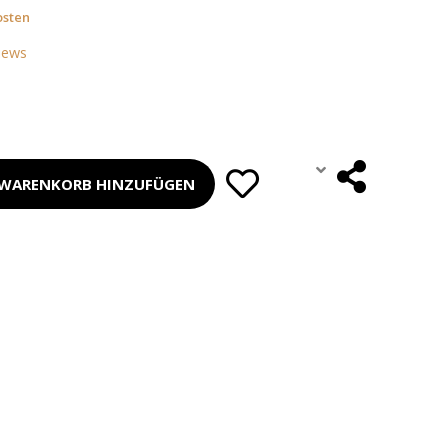
osten
iews
WARENKORB HINZUFÜGEN