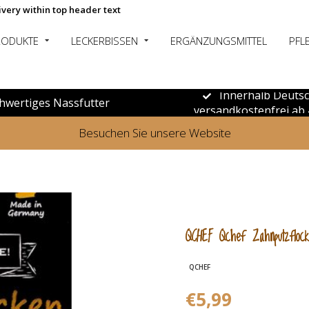
ivery within top header text
RODUKTE
LECKERBISSEN
ERGÄNZUNGSMITTEL
PFL
Innerhalb Deuts
hwertiges Nassfutter
versandkostenfrei ab 
Besuchen Sie unsere Website
QCHEF Qchef Zahnputzfloc
QCHEF
€5,99