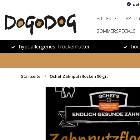
del
FUTTER
KAUP
SOMMERSPECIALS
hypoallergenes Trockenfutter
hoc
>
Startseite
Qchef Zahnputzflocken 90 gr.