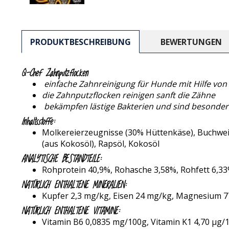
PRODUKTBESCHREIBUNG
BEWERTUNGEN
Q-Chef Zahnputzflocken
einfache Zahnreinigung für Hunde mit Hilfe von
die Zahnputzflocken reinigen sanft die Zähne
bekämpfen lästige Bakterien und sind besonder
Inhaltsstoffe:
Molkereierzeugnisse (30% Hüttenkäse), Buchweiz
(aus Kokosöl), Rapsöl, Kokosöl
ANALYTISCHE BESTANDTEILE:
Rohprotein 40,9%, Rohasche 3,58%, Rohfett 6,33
NATÜRLICH ENTHALTENE MINERALIEN:
Kupfer 2,3 mg/kg, Eisen 24 mg/kg, Magnesium 7
NATÜRLICH ENTHALTENE VITAMINE:
Vitamin B6 0,0835 mg/100g, Vitamin K1 4,70 µg/1