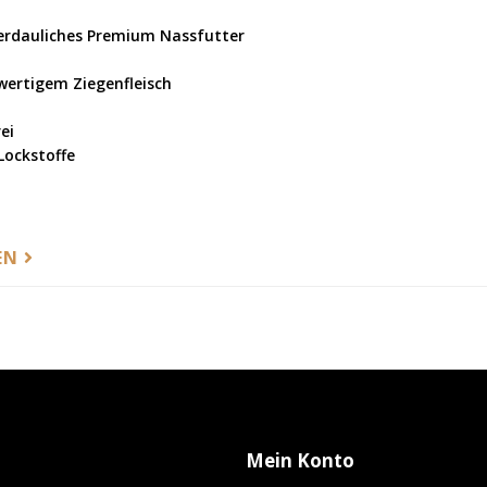
verdauliches Premium Nassfutter
wertigem Ziegenfleisch
ei
Lockstoffe
EN
Mein Konto