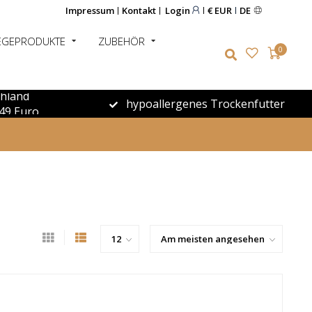
Impressum
Kontakt
Login
€ EUR
DE
EGEPRODUKTE
ZUBEHÖR
0
chland
hypoallergenes Trockenfutter
49 Euro