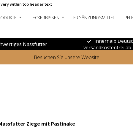
ivery within top header text
RODUKTE
LECKERBISSEN
ERGÄNZUNGSMITTEL
PFL
Innerhalb Deuts
hwertiges Nassfutter
versandkostenfrei ab 
Besuchen Sie unsere Website
assfutter Ziege mit Pastinake