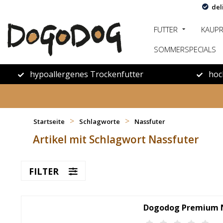
del
FUTTER
KAUP
SOMMERSPECIALS
hypoallergenes Trockenfutter
hoc
>
>
Startseite
Schlagworte
Nassfuter
Artikel mit Schlagwort Nassfuter
FILTER
Dogodog Premium N