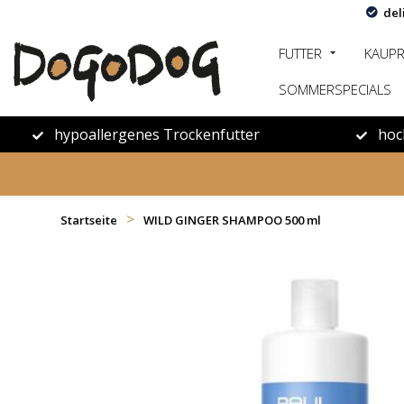
del
FUTTER
KAUP
SOMMERSPECIALS
hypoallergenes Trockenfutter
hoc
>
Startseite
WILD GINGER SHAMPOO 500 ml