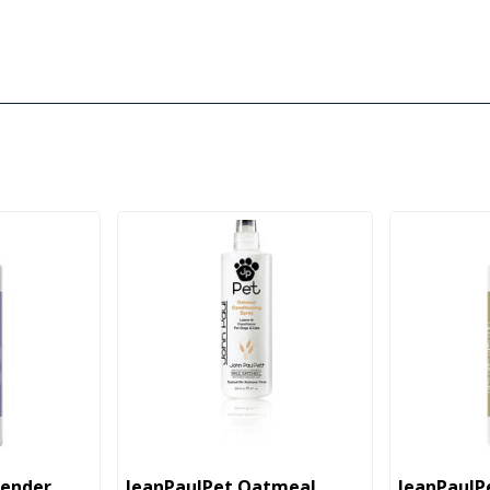
vender
JeanPaulPet Oatmeal
JeanPaulP