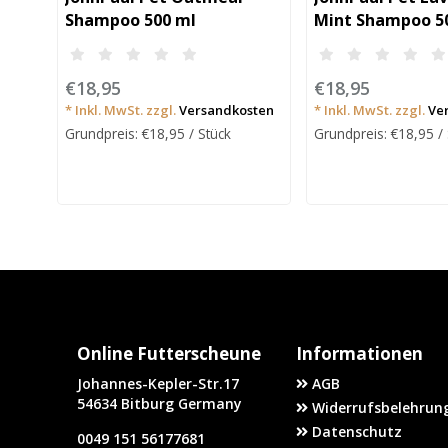
Shampoo 500 ml
Mint Shampoo 5
€18,95
€18,95
* Inkl. MwSt. zzgl.
Versandkosten
* Inkl. MwSt. zzgl.
Ve
Grundpreis: €18,95 / Stück
Grundpreis: €18,95 /
Online Futterscheune
Informationen
Johannes-Kepler-Str.17
AGB
54634 Bitburg Germany
Widerrufsbelehrung
Datenschutz
0049 151 56177681