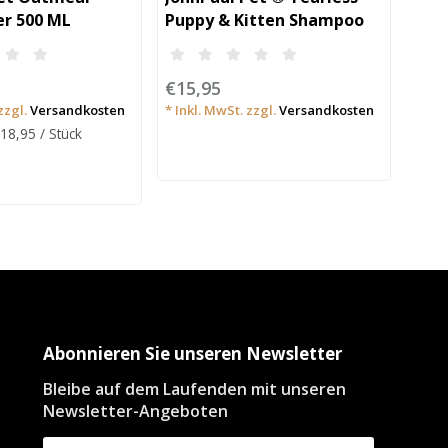
er 500 ML
Puppy & Kitten Shampoo
Cond
ml
€15,95
€15
zzgl.
Versandkosten
* Inkl. MwSt. zzgl.
Versandkosten
* Ink
18,95 / Stück
Grund
Abonnieren Sie unseren Newsletter
Bleibe auf dem Laufenden mit unseren
Newsletter-Angeboten