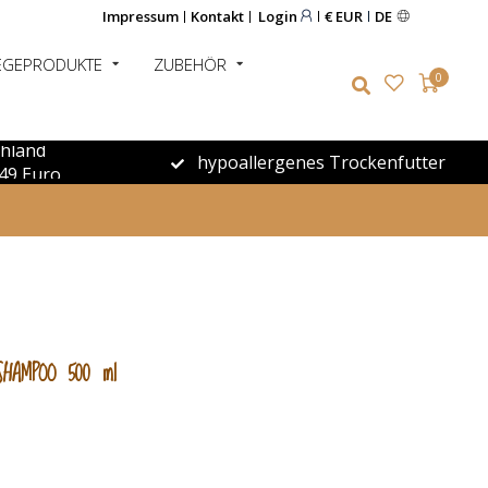
Impressum
Kontakt
Login
€ EUR
DE
EGEPRODUKTE
ZUBEHÖR
0
chland
hypoallergenes Trockenfutter
49 Euro
 SHAMPOO 500 ml