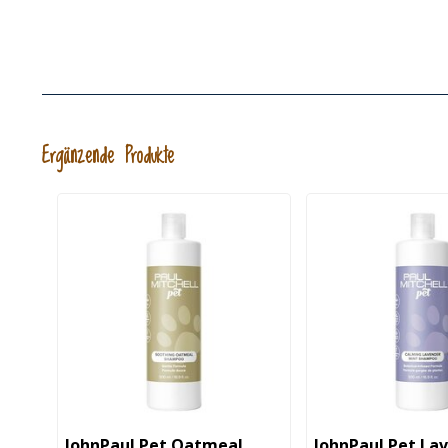
Ergänzende Produkte
JohnPaul Pet Oatmeal
JohnPaul Pet La