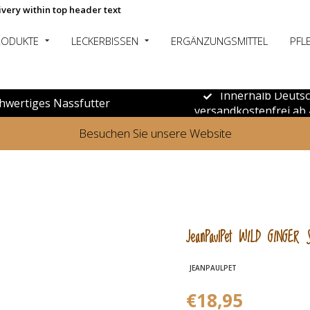
ivery within top header text
RODUKTE
LECKERBISSEN
ERGÄNZUNGSMITTEL
PFL
Innerhalb Deuts
hwertiges Nassfutter
versandkostenfrei ab 
Besuchen Sie unsere Website
JeanPaulPet WILD GINGER
JEANPAULPET
€18,95