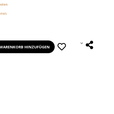
osten
iews
WARENKORB HINZUFÜGEN