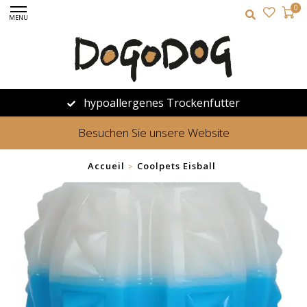
0
MENU
hypoallergenes Trockenfutter
Besuchen Sie unsere Website
Accueil
Coolpets Eisball
>