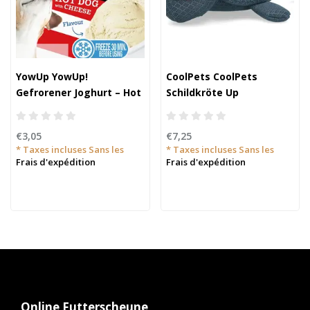
YowUp YowUp!
CoolPets CoolPets
Gefrorener Joghurt – Hot
Schildkröte Up
Dog mit Käse für Hunde
(Blumenmuster)
und Katzen
€3,05
€7,25
* Taxes incluses Sans les
* Taxes incluses Sans les
Frais d'expédition
Frais d'expédition
Online Futterscheune