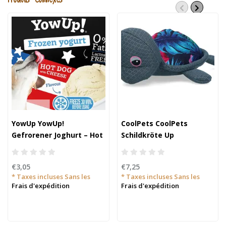
YowUp YowUp!
CoolPets CoolPets
Gefrorener Joghurt – Hot
Schildkröte Up
Dog mit Käse für Hunde
(Blumenmuster)
und Katzen
€3,05
€7,25
* Taxes incluses Sans les
* Taxes incluses Sans les
Frais d'expédition
Frais d'expédition