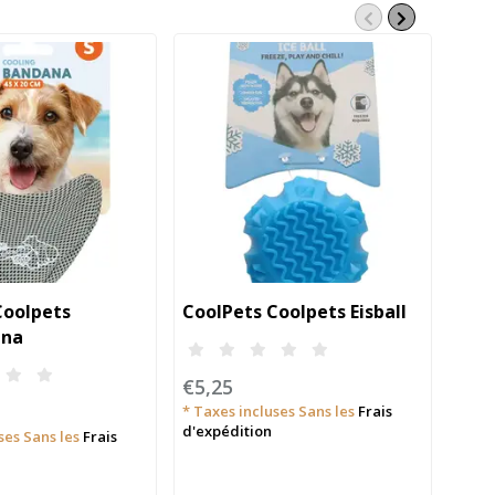
Coolpets
CoolPets Coolpets Eisball
Kar
ana
BLA
€5,25
€7,
* Taxes incluses Sans les
Frais
d'expédition
ses Sans les
Frais
* Tax
d'exp