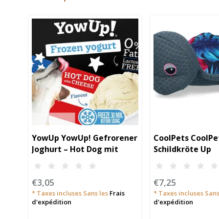
YowUp YowUp! Gefrorener
CoolPets CoolPe
Joghurt – Hot Dog mit
Schildkröte Up
Käse für Hunde und Katzen
(Blumenmuster)
€3,05
€7,25
* Taxes incluses Sans les
Frais
* Taxes incluses Sans
d'expédition
d'expédition