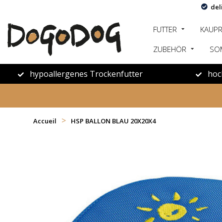
del
FUTTER
KAUP
ZUBEHÖR
SO
hypoallergenes Trockenfutter
hoc
>
Accueil
HSP BALLON BLAU 20X20X4