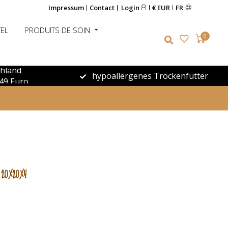
Impressum
Contact
Login
€ EUR
FR
EL
PRODUITS DE SOIN
0
chland
hypoallergenes Trockenfutter
49 Euro
20X20X4