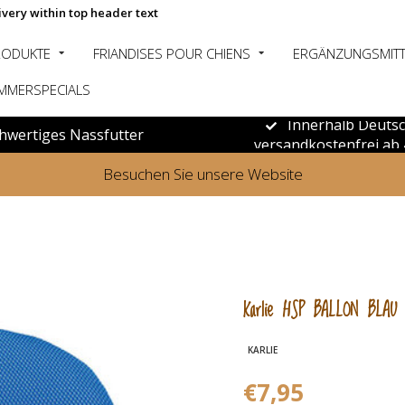
ivery within top header text
RODUKTE
FRIANDISES POUR CHIENS
ERGÄNZUNGSMITT
MMERSPECIALS
Innerhalb Deuts
hwertiges Nassfutter
versandkostenfrei ab 
Besuchen Sie unsere Website
Karlie HSP BALLON BLAU 
KARLIE
€7,95