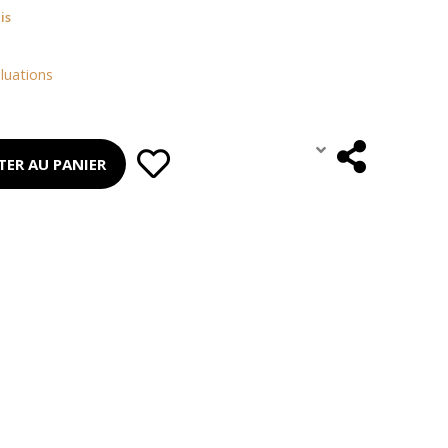
is
luations
TER AU PANIER