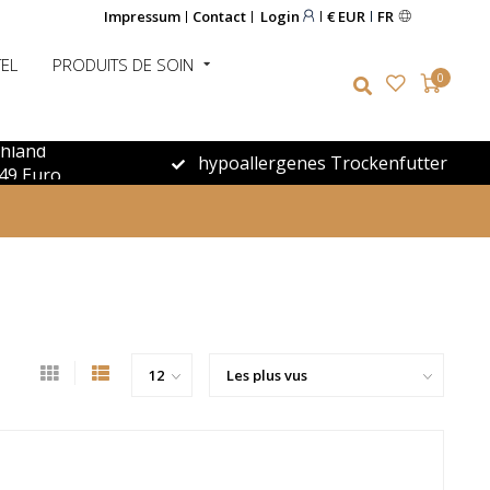
Impressum
Contact
Login
€ EUR
FR
EL
PRODUITS DE SOIN
0
chland
hypoallergenes Trockenfutter
49 Euro