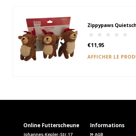
Zippypaws Quietsch
€11,95
AFFICHER LE PRO
Online Futterscheune
Informations
Johannes-Kepler-Str.17
AGB