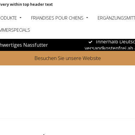
ivery within top header text
RODUKTE
FRIANDISES POUR CHIENS
ERGÄNZUNGSMITT
MMERSPECIALS
Innerhalb Deuts
hwertiges Nassfutter
versandkostenfrei ab 
Besuchen Sie unsere Website