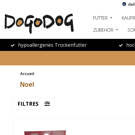
del
FUTTER
KAUP
ZUBEHÖR
SO
hypoallergenes Trockenfutter
hoc
Accueil
Noel
FILTRES