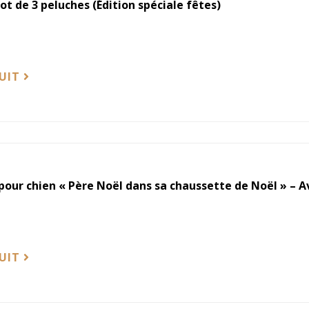
t de 3 peluches (Édition spéciale fêtes)
DUIT
our chien « Père Noël dans sa chaussette de Noël » – A
DUIT