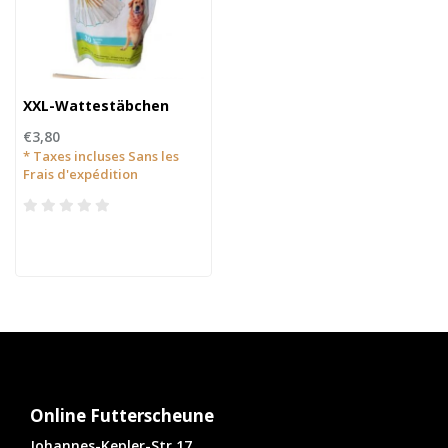
XXL-Wattestäbchen
€3,80
* Taxes incluses Sans les
Frais d'expédition
Online Futterscheune
Johannes-Kepler-Str.17