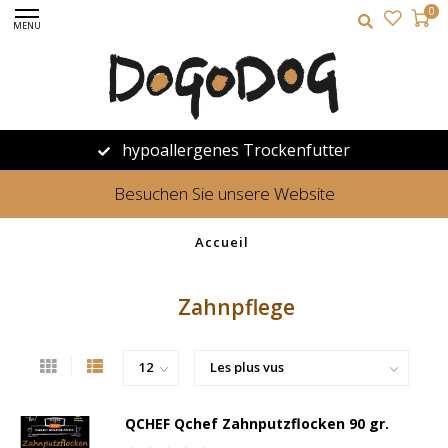
0
MENU
hypoallergenes Trockenfutter
Besuchen Sie unsere Website
Accueil
Zahnpflege
QCHEF Qchef Zahnputzflocken 90 gr.