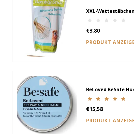
XXL-Wattestäbche
€3,80
PRODUKT ANZEIG
BeLoved BeSafe Hu
€15,58
PRODUKT ANZEIG