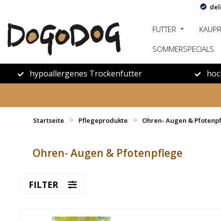
del
FUTTER
KAUP
SOMMERSPECIALS
hypoallergenes Trockenfutter
hoc
>
>
Startseite
Pflegeprodukte
Ohren- Augen & Pfotenp
Ohren- Augen & Pfotenpflege
FILTER