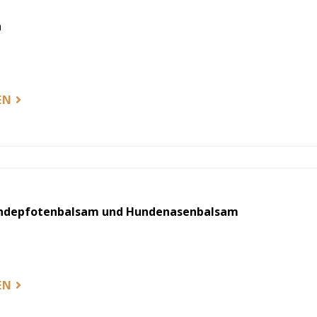
n
EN
ndepfotenbalsam und Hundenasenbalsam
EN