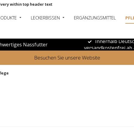
ivery within top header text
RODUKTE
LECKERBISSEN
ERGÄNZUNGSMITTEL
PFL
Innerhalb Deuts
hwertiges Nassfutter
versandkostenfrei ab 
Besuchen Sie unsere Website
flege