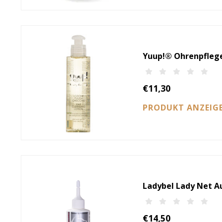
Yuup!® Ohrenpflege
€11,30
PRODUKT ANZEIG
Ladybel Lady Net 
€14,50