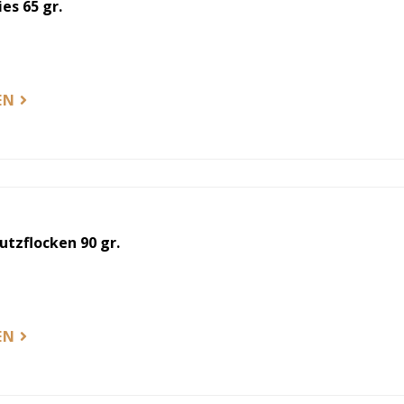
es 65 gr.
EN
tzflocken 90 gr.
EN