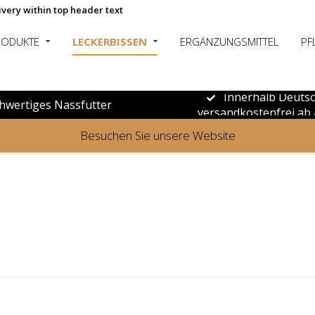
ivery within top header text
RODUKTE
LECKERBISSEN
ERGÄNZUNGSMITTEL
PF
Innerhalb Deuts
hwertiges Nassfutter
versandkostenfrei ab 
Besuchen Sie unsere Website