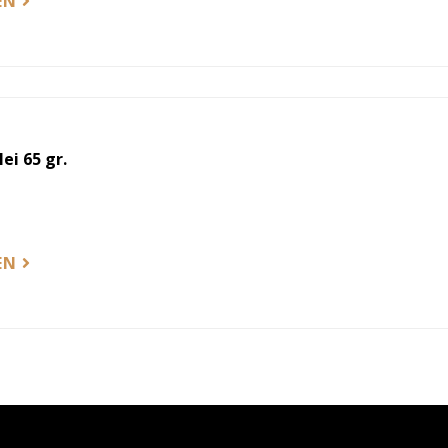
EN
ei 65 gr.
EN