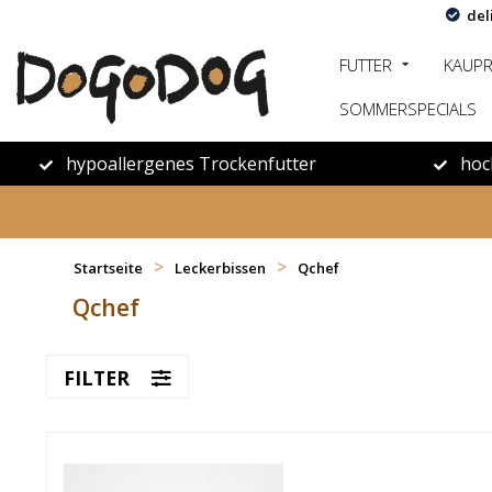
del
FUTTER
KAUP
SOMMERSPECIALS
hypoallergenes Trockenfutter
hoc
>
>
Startseite
Leckerbissen
Qchef
Qchef
FILTER