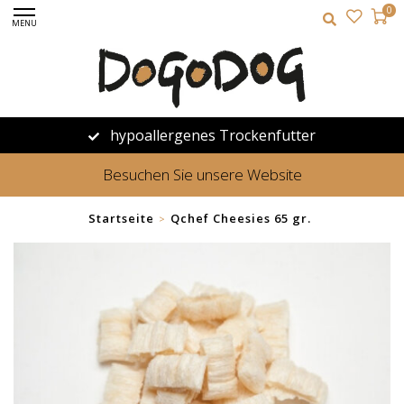
0
MENU
hypoallergenes Trockenfutter
Besuchen Sie unsere Website
Startseite
Qchef Cheesies 65 gr.
>