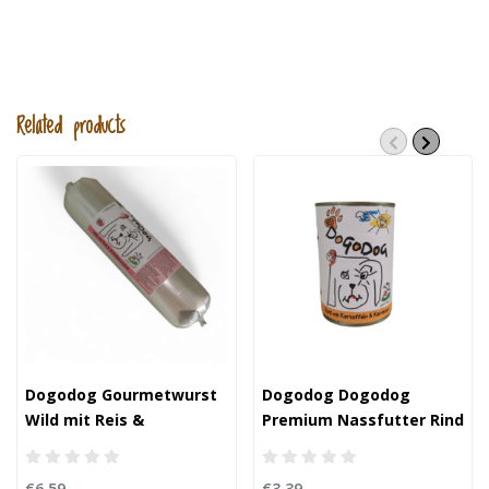
Related products
Dogodog Gourmetwurst
Dogodog Dogodog
Wild mit Reis &
Premium Nassfutter Rind
Grünlippmuschel
mit Kartoffeln &
Karotten
€6,59
€3,39