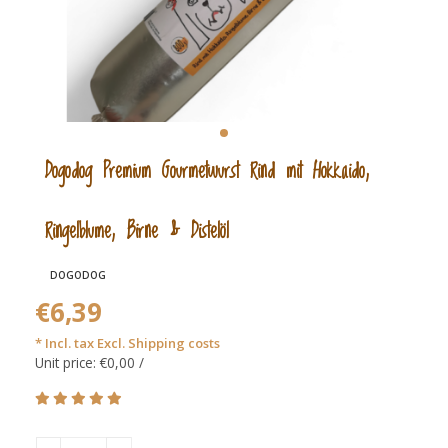
Dogodog Premium Gourmetwurst Rind mit Hokkaido,
Ringelblume, Birne & Distelöl
DOGODOG
€6,39
* Incl. tax Excl.
Shipping costs
Unit price: €0,00 /