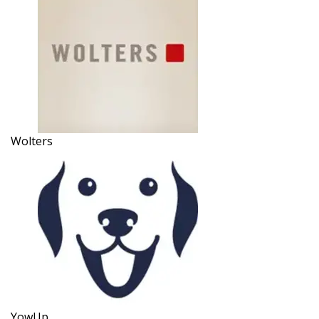
Wolters
YowUp