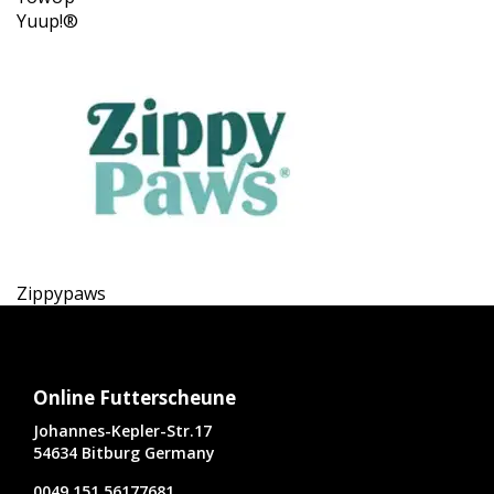
Yuup!®
Zippypaws
Online Futterscheune
Johannes-Kepler-Str.17
54634 Bitburg Germany
0049 151 56177681