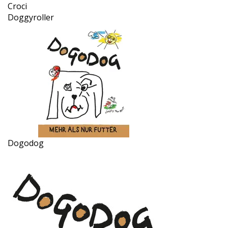
Croci
Doggyroller
Dogodog