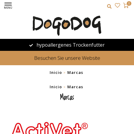
0
MENÚ
hypoallergenes Trockenfutter
Besuchen Sie unsere Website
Inicio
Marcas
>
Inicio
Marcas
>
Marcas