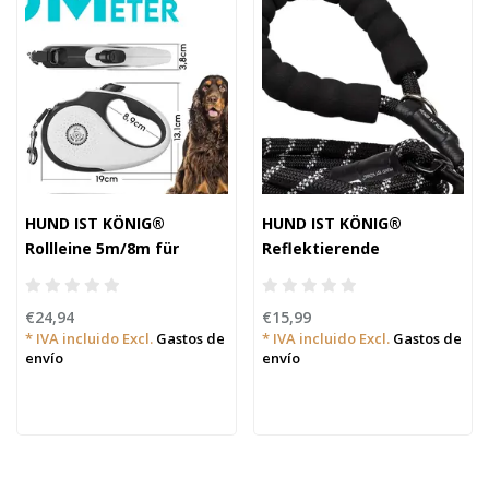
HUND IST KÖNIG®
HUND IST KÖNIG®
Rollleine 5m/8m für
Reflektierende
kleine & große Hunde
Hundeleine - 1,5m (10-
20kg)
€24,94
€15,99
* IVA incluido Excl.
Gastos de
* IVA incluido Excl.
Gastos de
envío
envío