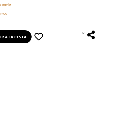
e envío
iews
IR A LA CESTA