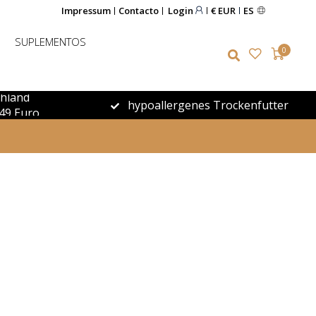
Impressum
Contacto
Login
€ EUR
ES
SUPLEMENTOS
0
chland
hypoallergenes Trockenfutter
49 Euro