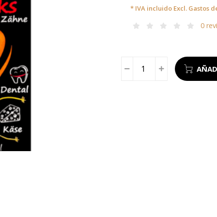
* IVA incluido Excl.
Gastos d
0 rev
AÑAD