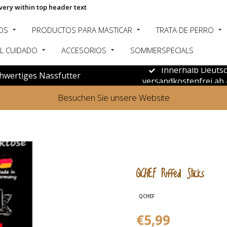
very within top header text
OS
PRODUCTOS PARA MASTICAR
TRATA DE PERRO
L CUIDADO
ACCESORIOS
SOMMERSPECIALS
Innerhalb Deuts
hwertiges Nassfutter
versandkostenfrei ab 
Besuchen Sie unsere Website
QCHEF Puffed Sticks
QCHEF
€5,99