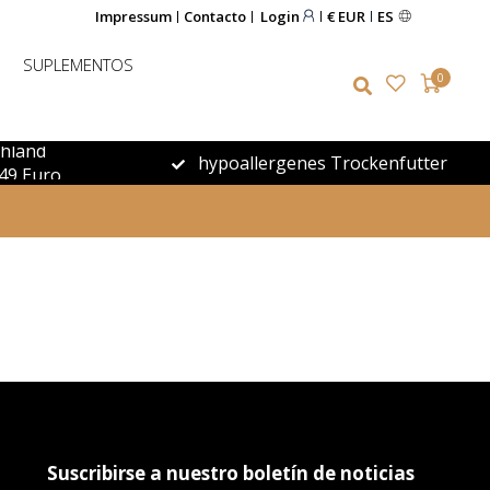
Impressum
Contacto
Login
€ EUR
ES
SUPLEMENTOS
0
chland
hypoallergenes Trockenfutter
49 Euro
Suscribirse a nuestro boletín de noticias