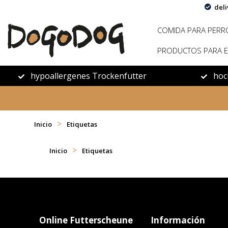
deli
COMIDA PARA PERR
PRODUCTOS PARA E
hypoallergenes Trockenfutter
hoc
>
Inicio
Etiquetas
>
Inicio
Etiquetas
Online Futterscheune
Información