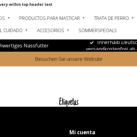
very within top header text
OS
PRODUCTOS PARA MASTICAR
TRATA DE PERRO
L CUIDADO
ACCESORIOS
SOMMERSPECIALS
Innerhalb Deuts
hwertiges Nassfutter
versandkostenfrei ab 
Besuchen Sie unsere Website
Etiquetas
Mi cuenta