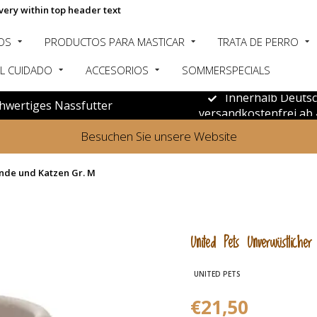
very within top header text
OS
PRODUCTOS PARA MASTICAR
TRATA DE PERRO
L CUIDADO
ACCESORIOS
SOMMERSPECIALS
Innerhalb Deuts
hwertiges Nassfutter
versandkostenfrei ab 
Besuchen Sie unsere Website
nde und Katzen Gr. M
United Pets Unverwüstlich
UNITED PETS
€21,50