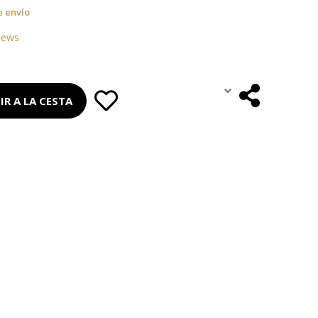
e envío
iews
IR A LA CESTA