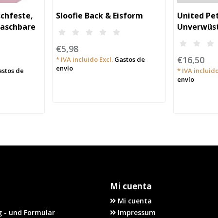
schfeste,
Sloofie Back & Eisform
United Pe
aschbare
Unverwüst
terlage
umweltfre
€5,98
für Hunde 
€16,50
* IVA incluido Excl.
Gastos de
envío
stos de
* IVA incluido
envío
Mi cuenta
Mi cuenta
 - und Formular
Impressum