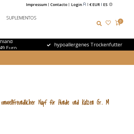
Impressum
Contacto
Login
€ EUR
ES
SUPLEMENTOS
0
chland
hypoallergenes Trockenfutter
49 Euro
er umweltfreundlicher Napf für Hunde und Katzen Gr. M