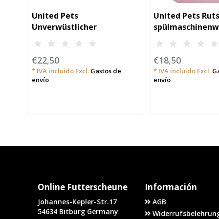
United Pets
United Pets Rut
Unverwüstlicher
spülmaschinenw
umweltfreundlicher Napf
Unterwannenun
für Hunde
€22,50
€18,50
* IVA incluido Excl.
Gastos de
* IVA incluido Excl.
Ga
envío
envío
Online Futterscheune
Información
Johannes-Kepler-Str.17
AGB
54634 Bitburg Germany
Widerrufsbelehrung