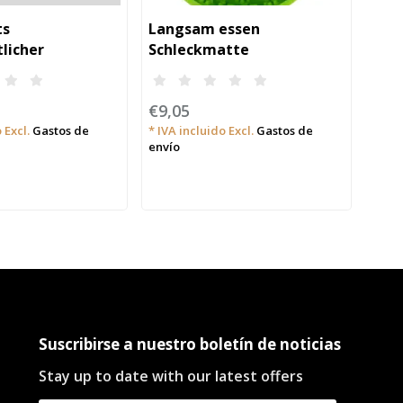
ts
Langsam essen
licher
Schleckmatte
undlicher Napf
Wackelschüssel Grün
und Katzen - S
€9,05
 Excl.
Gastos de
* IVA incluido Excl.
Gastos de
envío
Suscribirse a nuestro boletín de noticias
Stay up to date with our latest offers