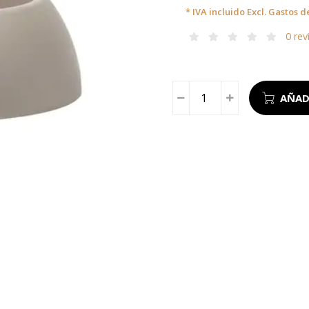
* IVA incluido Excl.
Gastos d
0 rev
AÑAD