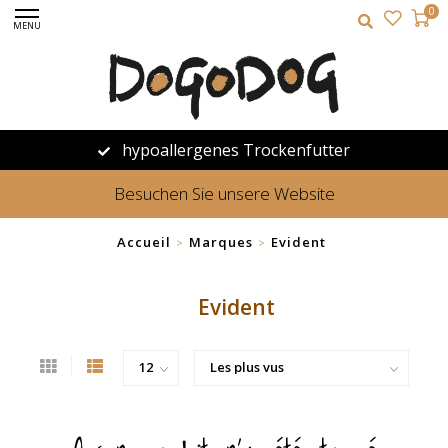
0
MENU
hypoallergenes Trockenfutter
Besuchen Sie unsere Website
Accueil
Marques
Evident
>
>
Evident