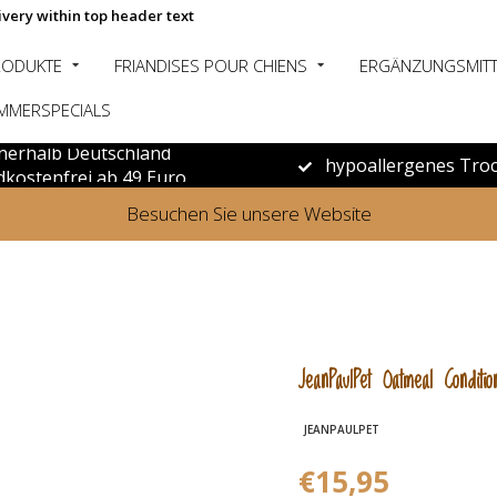
ivery within top header text
RODUKTE
FRIANDISES POUR CHIENS
ERGÄNZUNGSMITT
MMERSPECIALS
nerhalb Deutschland
hypoallergenes Troc
dkostenfrei ab 49 Euro
Besuchen Sie unsere Website
JeanPaulPet Oatmeal Condit
JEANPAULPET
€15,95