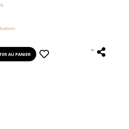
is
luations
TER AU PANIER