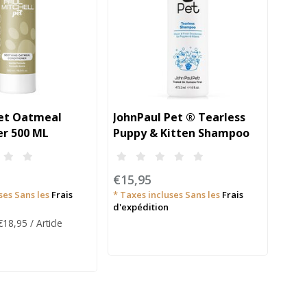
et Oatmeal
JohnPaul Pet ® Tearless
Jea
er 500 ML
Puppy & Kitten Shampoo
Cond
ml
€15,95
€15
ses Sans les
Frais
* Taxes incluses Sans les
Frais
* Tax
d'expédition
d'exp
 €18,95 / Article
Prix u