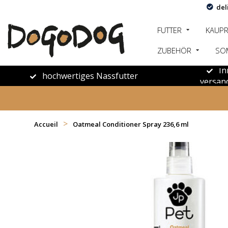
del
FUTTER
KAUP
ZUBEHÖR
SO
In
hochwertiges Nassfutter
versan
>
Accueil
Oatmeal Conditioner Spray 236,6 ml