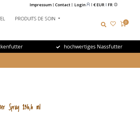
Impressum
Contact
Login
€ EUR
FR
EL
PRODUITS DE SOIN
0
kenfutter
hochwertiges Nassfutter
ioner Spray 236,6 ml