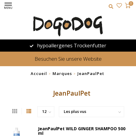
0
MENU
hypoallergenes Trockenfutter
Besuchen Sie unsere Website
Accueil
Marques
JeanPaulPet
>
>
JeanPaulPet
JeanPaulPet WILD GINGER SHAMPOO 500
ml