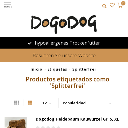
0
MENÚ
hypoallergenes Trockenfutter
Besuchen Sie unsere Website
Inicio
Etiquetas
Splitterfrei
>
>
Productos etiquetados como
'Splitterfrei'
Dogodog Heidebaum Kauwurzel Gr. S, XL