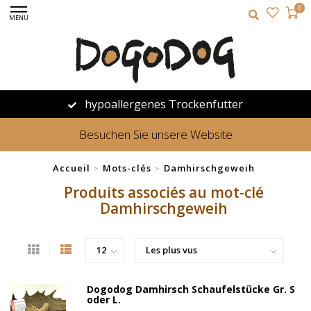
0
MENU
hypoallergenes Trockenfutter
Besuchen Sie unsere Website
Accueil
Mots-clés
Damhirschgeweih
>
>
Produits associés au mot-clé
Damhirschgeweih
Dogodog Damhirsch Schaufelstücke Gr. S
oder L.