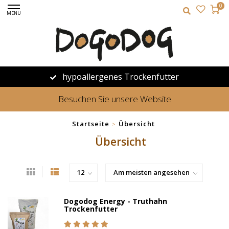
0
MENU
hypoallergenes Trockenfutter
Besuchen Sie unsere Website
Startseite
Übersicht
>
Übersicht
Dogodog Energy - Truthahn
Trockenfutter